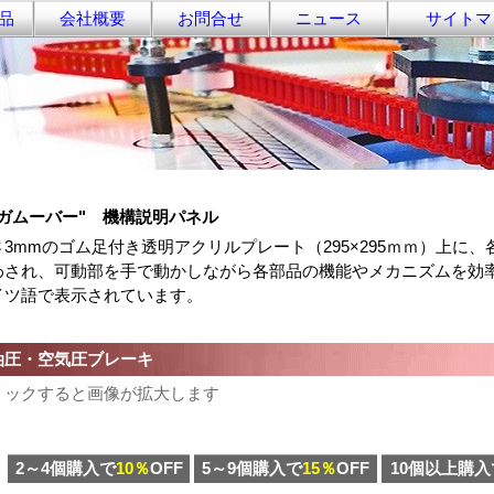
品
会社概要
お問合せ
ニュース
サイトマ
メガムーバー"
機構説明パネル
さ3mmのゴム足付き透明アクリルプレート（295×295ｍｍ）上に
わされ、可動部を手で動かしながら各部品の機能やメカニズムを効
イツ語で表示されています。
圧・空気圧ブレーキ
リックすると画像が拡大します
2～4個購入で
10％
OFF
5～9個購入で
15％
OFF
10個以上購入