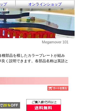
ップ
オンラインショップ
Megamover 101
、各種部品を模したカラープレートが組み
率良く説明できます。各部品名称は英語と
で
20％
OFF