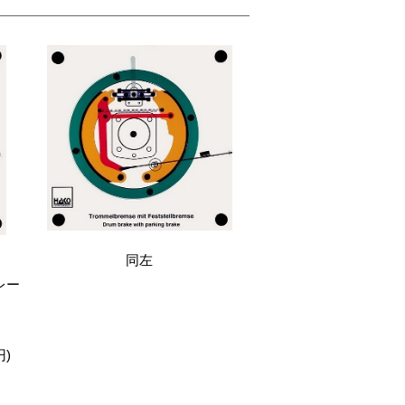
同左
レー
円)