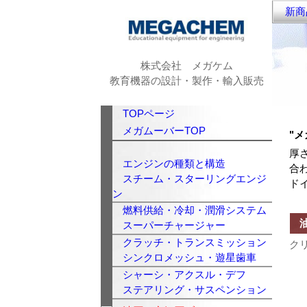
新商
株式会社 メガケム
教育機器の設計・製作・輸入販売
TOPページ
メガムーバーTOP
"
厚
エンジンの種類と構造
合
スチーム・スターリングエンジ
ド
ン
燃料供給・冷却・潤滑システム
油
スーパーチャージャー
クラッチ・トランスミッション
ク
シンクロメッシュ・遊星歯車
シャーシ・アクスル・デフ
ステアリング・サスペンション