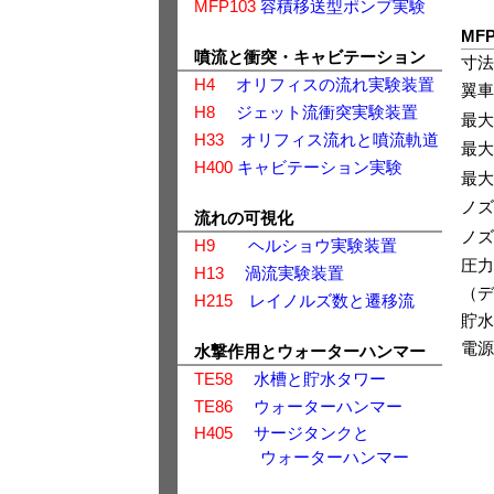
MFP103
容積移送型ポンプ実験
MF
噴流と衝突・キャビテーション
寸法
H4
オリフィスの流れ実験装置
翼車
H8
ジェット流衝突実験装置
最大
H33
オリフィス流れと噴流軌道
最大
H400
キャビテーション実験
最大
ノズ
流れの可視化
ノズ
H9
ヘルショウ実験装置
圧力
H13
渦流実験装置
（デ
H215
レイノルズ数と遷移流
貯水
電源
水撃作用とウォーターハンマー
TE58
水槽と貯水タワー
TE86
ウォーターハンマー
H405
サージタンクと
ウォーターハンマー