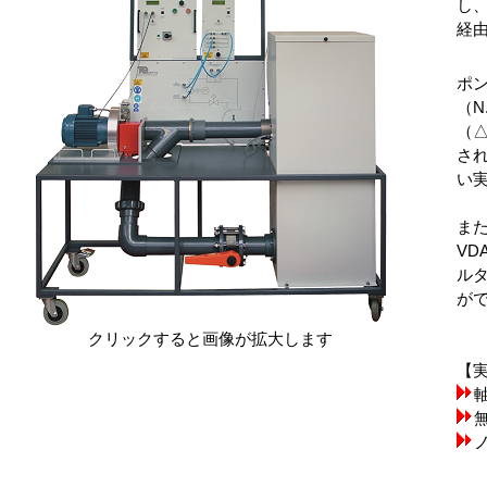
し
経
ポン
（N
（
さ
い
ま
VD
ル
が
クリックすると画像が拡大します
【