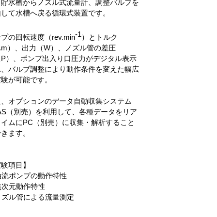
、
貯水槽からノズル式流量計、調整バルブを
由して水槽へ戻る循環式装置です。
-1
プの回転速度（rev.min
）とトルク
.m）、出力（W）、ノズル管の差圧
△P）、ポンプ出入り口圧力がデジタル表示
れ、バルブ調整により動作条件を変えた幅広
実験が可能です。
た、オプションのデータ自動収集システム
AS（別売）を利用して、各種データをリア
タイムにPC（別売）に収集・解析すること
できます。
実験項目】
軸流ポンプの動作特性
無次元動作特性
ノズル管による流量測定