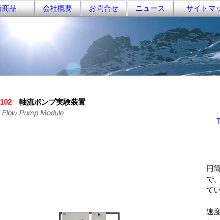
商品
会社概要
お問合せ
ニュース
サイトマ
102
軸流ポンプ実験装置
l Flow Pump Module
円
で
て
速度