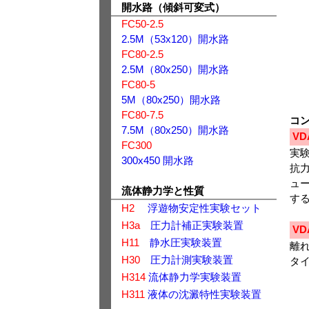
開水路（傾斜可変式）
FC50-2.5
2.5M（53x120）開水路
FC80-2.5
2.5M（80x250）開水路
FC80-5
5M（80x250）開水路
FC80-7.5
コ
7.5M（80x250）開水路
VD
FC300
実
300x450 開水路
抗
ュ
流体静力学と性質
す
H2
浮遊物安定性実験セット
H3a
圧力計補正実験装置
VD
H11
静水圧実験装置
離
H30
圧力計測実験装置
タイ
H314
流体静力学実験装置
H311
液体の沈澱特性実験装置