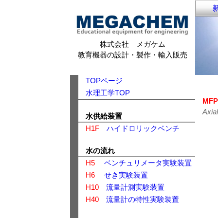
新
株式会社 メガケム
教育機器の設計・製作・輸入販売
TOPページ
水理工学TOP
MFP
Axia
水供給装置
H1F
ハイドロリックベンチ
水の流れ
H5
ベンチュリメータ実験装置
H6
せき実験装置
H10
流量計測実験装置
H40
流量計の特性実験装置