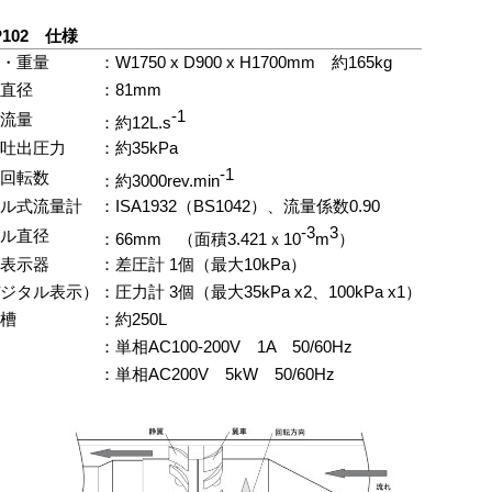
P102 仕様
・重量
：W1750 x D900 x H1700mm 約165kg
直径
：81mm
-1
流量
：約12L.s
吐出圧力
：約35kPa
-1
回転数
：約3000rev.min
ル式流量計
：ISA1932（BS1042）、流量係数0.90
-3
3
ル直径
：66mm （面積3.421ｘ10
m
）
表示器
：差圧計 1個（最大10kPa）
ジタル表示）
：圧力計 3個（最大35kPa x2、100kPa x1）
槽
：約250L
：単相AC100-200V 1A
50/60Hz
：単相AC200V 5kW 50/60Hz