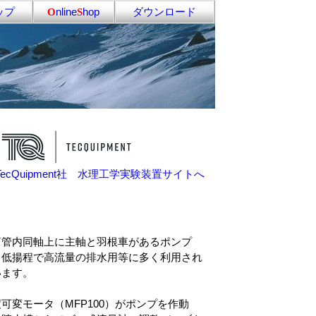
ップ
nline
hop
ダウンロード
O
S
TecQuipment社 水理工学実験装置サイトへ
筒管内同軸上に主軸と羽根車があるポンプ
、低揚程で高流量の排水用等に多く利用され
います。
可変モータ（MFP100）がポンプを作動